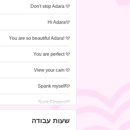
Don't stop Adara 🩷
Hi Adara🩷
You are so beautiful Adara! 🩷
You are perfect 🩷
View your cam 🩷
Spank myself🩷
Suck Fingers🩷
שעות עבודה