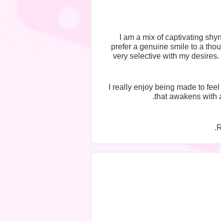
I am a mix of captivating sh
prefer a genuine smile to a tho
very selective with my desires. 
I really enjoy being made to fe
that awakens with a
R