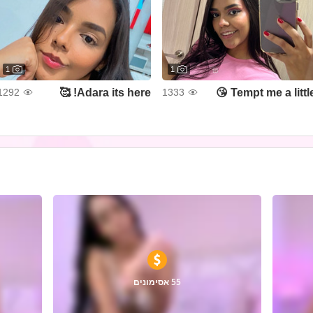
1
1
Adara its here! 🥰
Tempt me a little 
1292
1333
55 אסימונים