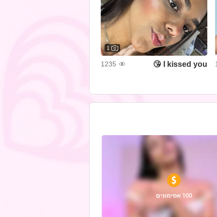
1
I kissed you 😘
1235
100 אסימונים