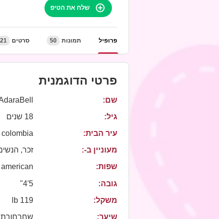
שלח את הטיפ
21
סרטים
50
תמונות
פרופיל
פרטי הדוגמנית
AdaraBell
שם:
גיל:
18 שנים
colombia
עיר הבית:
מעוניין ב-:
זכר, הנשים,
american
שפות:
5'4"
גובה:
119 lb
משקל:
שיער:
שחרחורת