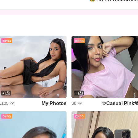
בחינם
בחינם
4
1
My Photos
Casual Pink🩷
1105
38
בחינם
בחינם