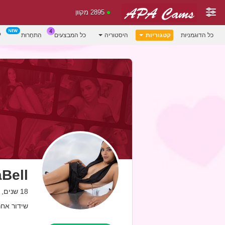
2895 מקוון
P
הִתחָרוּת
כל המבצעים
היסטוריה
קטגוריות
כל הדוגמניות
Bell
18 שנים, colombia
שידור אחרון: 08.26 PM