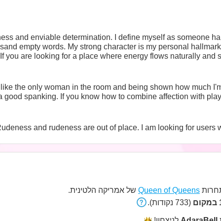
yness and enviable determination. I define myself as someone ha
usand empty words. My strong character is my personal hallmark
If you are looking for a place where energy flows naturally and sen
el like the only woman in the room and being shown how much I'm
 good spanking. If you know how to combine affection with playf
udeness and rudeness are out of place. I am looking for users w
של אמריקה הלטינית.
Queen of Queens
חרות
1
(733 נקודות).
לניצחון!
AdaraBell