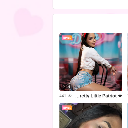
בחינם
5
💋 Pretty Little Patriot 💙❤🤍✨
441
בחינם